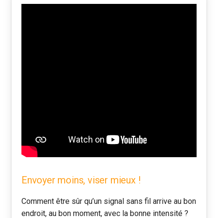
i
o
n
d
e
l
a
r
e
c
Envoyer moins, viser mieux !
h
e
Comment être sûr qu’un signal sans fil arrive au bon
endroit, au bon moment, avec la bonne intensité ?
r