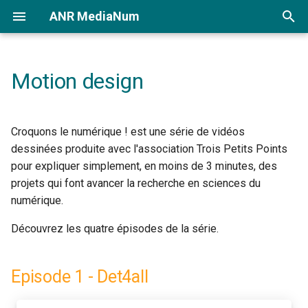
ANR MediaNum
I
n
Motion design
Sciences avec et pour la
Emissions
Reportages
Podcasts
Articles
Bandes dessinées
Rencontres
Episode 1 - Det4all
i
société
t
Episode 2 - CQFD
Croquons le numérique ! est une série de vidéos
MediaNum
i
dessinées produite avec l'association Trois Petits Points
Episode 3 - REFINO
pour expliquer simplement, en moins de 3 minutes, des
a
Liste des ANR
projets qui font avancer la recherche en sciences du
Episode 4 - VeriAMOS
l
numérique.
Mentions légales
i
Découvrez les quatre épisodes de la série.
s
a
Episode 1 - Det4all
t